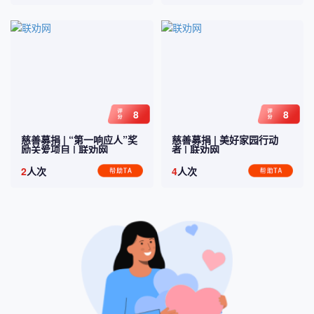
8
8
慈善募捐 |
“第一响应人”奖
慈善募捐 |
美好家园行动
励关爱项目
| 联劝网
者
| 联劝网
2
人次
4
人次