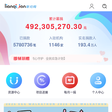
累计募捐
492,305,270.30
元
已捐款
入驻机构
实名捐款人
道*
10
刚刚捐助了
元到【支持乡村孩子在家乡享受好教育】
5780736
1146
193.4
笔
家
万人
福*观
1
刚刚捐助了
元到【“守护成长 汇爱童行”公益资助帮
1,111.13
刘*宁
助了
元到【同心守护 · 全民应急计划】
道*
10
刚刚捐助了
元到【支持乡村孩子在家乡享受好教育】
福*观
1
刚刚捐助了
元到【“守护成长 汇爱童行”公益资助帮
资源中心
项目进展
每月一捐
个人中心