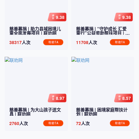
9.38
9.38
慈善募捐 |
助力县域困境儿
慈善募捐 |
“守护成长 汇爱
童全面发展项目
| 联劝网
童行”公益资助帮扶项目
| 联
劝网
38317
人次
11708
人次
8.97
8.57
慈善募捐 |
为大山孩子送文
慈善募捐 |
困境家庭帮扶计
具
| 联劝网
划
| 联劝网
2760
人次
72
人次