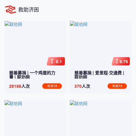
救助济困
8.1
9.76
慈善募捐 |
一个鸡蛋的力
慈善募捐 |
爱里程·交通费
|
量
| 联劝网
联劝网
28188
人次
370
人次