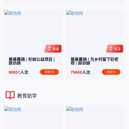
9.6
9.3
慈善募捐 |
杉树公益项目
|
慈善募捐 |
为乡村留下好老
联劝网
师
| 联劝网
90051
人次
79669
人次
教育助学