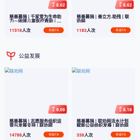
8.62
8.62
慈善募捐 |
千家爱为生命助
慈善募捐 |
善立方.助残
| 联
力－困境儿童医疗救助
| 联
劝网
劝网
11518
人次
1183
人次
公益发展
9.09
8.18
慈善募捐 |
志愿服务组织运
慈善募捐 |
联劝网活水计划
营与发展支持
| 联劝网
赋能公益组织发展
| 联劝网
14788
人次
339
人次