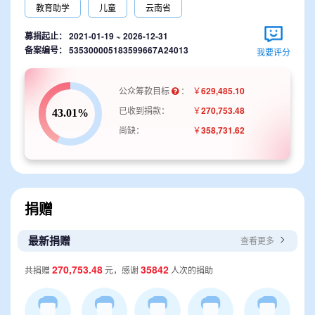
云
捐款 0.01 元
17小时前
教育助学
儿童
云南省
你*过
捐款 0.01 元
12小时前
募捐起止：
2021-01-19 ~ 2026-12-31
备案编号： 535300005183599667A24013
我要评分
陈*
捐款 0.01 元
12小时前
公众筹款目标
：
￥
629,485.10
已收到捐款：
￥
270,753.48
尚缺：
￥
358,731.62
捐赠
最新捐赠
查看更多
270,753.48
35842
共捐赠
元，感谢
人次的捐助