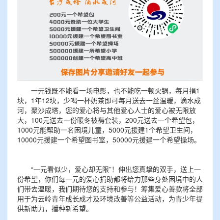
一元钱既不能看一场电影，也不能吃一顿火锅，每月捐1
块，1年12块，少喝一杯奶茶即可每月送去一丝温暖，滴水成
河，聚沙成塔，您的爱心将与其他爱心人士的爱心被无限放
大，100元送去一份暖冬被褥套装，200元送去一个希望包，
1000元能帮助一名困境儿童，5000元援建1个希望卫生间，
10000元援建一个希望图书室，50000元援建一个希望操场。
“一元看似少，爱心却无限”！伸出您真挚的双手，送上一
份希望，你们每一元的爱心捐助都将给力那些身处困境中的人
们带去温暖，我们期待您的支持和参与！筹集爱心善款将全部
用于为云岭青年成长成才及环境改善等公益活动，为青少年提
供新助力，播种新希望。