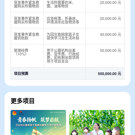
突发事件紧急救
生活所需要的米、
20,000.00 元
援购买所需物资
面、油等物资
突发事件紧急救
应急帐篷、折叠床、
20,000.00 元
援购买所需物资
环境消杀应急物资等
突发事件紧急救
为因灾致困家庭子女
40,000.00 元
援资助款
提供学习及生活补助
管理经费
用于公募机构出差
50,000.00 元
（10%）
费、宣传费、行政经
费，如有剩余款项将
用于项目支出
项目预算
500,000.00 元
更多项目