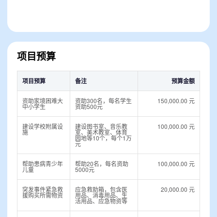
项目预算
项目预算
备注
预算金额
资助家境困难大
资助300名，每名学生
150,000.00 元
中小学生
资助500元
建设学校附属设
建设图书室、音乐教
100,000.00 元
施
室、美术教室、体育
园地等10个，每个1万
元
帮助患病青少年
帮助20名，每名资助
100,000.00 元
儿童
5000元
突发事件紧急救
应急救助箱，包含医
20,000.00 元
援购买所需物资
用品、消毒用品、生
活用品、应急物资等