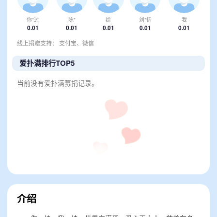
你*过
陈*
给
刘*恬
我
0.01
0.01
0.01
0.01
0.01
线上捐赠支持： 支付宝、微信
爱扑满排行TOP5
当前没有爱扑满募捐记录。
介绍