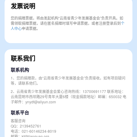
发票说明
您的捐赠票据，将由发起机构“云南省青少年发展基金会”负责开具。如
需领取捐赠票据，请在匿名捐赠时填写申请票据，或者注册登录后到
个
人中心
申请票据。
联系我们
联系机构
1、您的捐赠款，由“云南省青少年发展基金会”负责接收。如有项目疑问
等，请联系他们。
2、云南省青少年发展基金会爱心咨询热线：13700691177 联系地址：
云南昆明市西坝路29号青年大厦6楼（现金捐款地址）邮编：650032 电
子邮件：ynydf@aliyun.com
联系平台
客服咨询
QQ：2139452761
电话：021-60146234-8019
邮箱：kf@lianquan.org