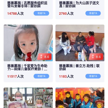
慈善募捐 |
志愿服务组织运
慈善募捐 |
为大山孩子送文
营与发展支持 |
联劝网
具 |
联劝网
14788
人次
2760
人次
8.6
8.6
慈善募捐 |
千家爱为生命助
慈善募捐 |
善立方.助残 |
联
力－困境儿童医疗救助 |
联
劝网
劝网
11517
人次
1183
人次