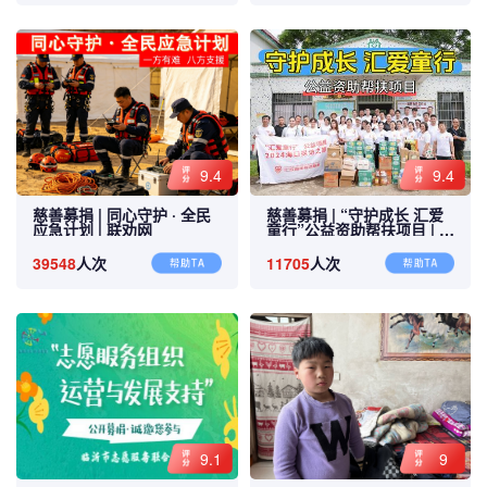
9.4
9.4
慈善募捐 |
同心守护 · 全民
慈善募捐 |
“守护成长 汇爱
应急计划 |
联劝网
童行”公益资助帮扶项目 |
联
劝网
39548
人次
11705
人次
9.1
9