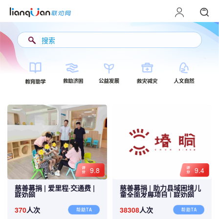
搜索
9.8
9.4
慈善募捐 |
爱里程·交通费 |
慈善募捐 |
助力县域困境儿
联劝网
童全面发展项目 |
联劝网
370
人次
38308
人次