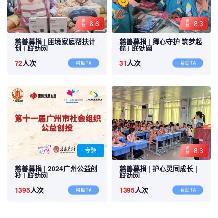
8.6
8.3
慈善募捐 |
困境家庭帮扶计
慈善募捐 |
卿心守护 筑梦起
划 |
联劝网
航 |
联劝网
72
人次
31
人次
8.3
专题
慈善募捐 |
2024广州公益创
慈善募捐 |
护心灵同成长 |
投 |
联劝网
联劝网
1395
人次
1395
人次