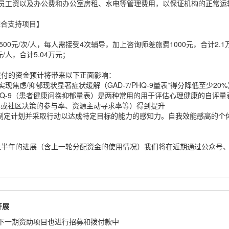
员工资以及办公费和办公室房租、水电等管理费用，以保证机构的正常运
综合支持项目】
00元/次/人，每人需接受4次辅导，加上咨询师差旅费1000元，合计2.1
/人，合计5.04万元；
拨付的资金预计将带来以下正面影响：
现焦虑/抑郁现状显著症状缓解（GAD-7/PHQ-9量表*得分降低至少20%
PHQ-9（患者健康问卷抑郁量表）是两种常用的用于评估心理健康的自评
家庭或社区决策的参与率、资源主动寻求率等）得到提升
制定计划并采取行动以达成特定目标的能力的感知力。自我效能感高的个
上半年的进展（含上一轮分配资金的使用情况）我们将在近期通过公众号
开展
，下一期资助项目也进行招募和拨付款中