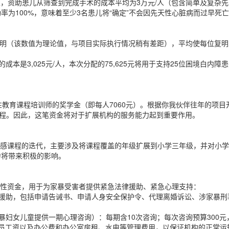
划里，资助患儿从筛查到完成手术的成本平均为3万元/人（包含简单及复杂
100%，意味着至少3名患儿将“确定”不会因先天性心脏病而过早死亡，相当
患者复明（该数值为理论值，与项目实际执行情况稍有差距），平均使每位复明
成本是3,025元/人，本次分配的75,625元将用于支持25位困境白内
童性教育课程培训师的奖学金（即每人7060元）。根据你我伙伴往年的项目
课程。因此，这笔资金将对于扩展机构的服务能力起到重要作用。
会情感课程的迭代，主要涉及将课程覆盖的年级扩展到小学三年级，并对小
力将带来积极的影响。
限定性资金，用于为家暴受害者提供紧急法律援助、紧急心理支持：
援助，包括申请告诫书、申请人身安全保护令、代理离婚诉讼、涉家暴刑事案
暴妇女儿童提供一期心理咨询）：每期含10次咨询；每次咨询预算300元
员工资以及办公费和办公室房租、水电等管理费用，以保证机构的正常运