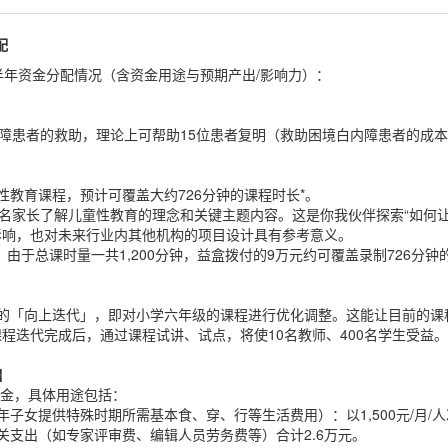
配
年上半年资金分配情况（含资金用途与预期产出/影响力）：
】
障患者的救助，理论上可帮助15位患者复明（救助困境白内障患者的成本是3,
性教育课程，预计可覆盖大约726分钟的课程时长*。
0名家长了解儿童性教育的理念和关键主题内容。这是你我伙伴探索“如何
影响，也对未来行业内其他机构的项目设计具有参考意义。
。由于总课时量一共1,200分钟，益盒拨付的9万元约可覆盖录制726分
程的「向上迭代」，即对小学六年级的课程进行优化调整。这能让目前的课
程迭代完成后，通过课程试讲、试点，将使10名教师、400名学生受益。
】
性资金，具体用途包括：
子女提供特殊时期所需基本食、穿、行等生活费用）：以1,500元/月/人次
关支出（如专家评审费、编辑人员劳务费等）合计2.6万元。