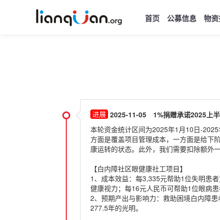
首页
公募信息
物资
2025-11-05
1%捐赠承诺2025上
本轮资金统计区间为2025年1月10日-2
方面是覆盖项目管理成本，一方面是给下
康运转的状态。此外，我们需要扣除额外一
【白内障社区眼健康社工项目】
1、成本效益：每3,335元帮助1位失明
健康视力；每16元人民币可帮助1位眼病
2、预期产出与影响力：救助困境白内障患者
277.5年的光明。