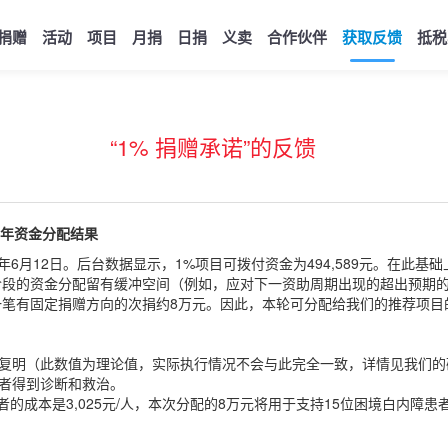
捐赠
活动
项目
月捐
日捐
义卖
合作伙伴
获取反馈
抵税
“1% 捐赠承诺”的反馈
半年资金分配结果
025年6月12日。后台数据显示，1%项目可拨付资金为494,589元。在此
阶段的资金分配留有缓冲空间（例如，应对下一资助周期出现的超出预期
笔有固定捐赠方向的次捐约8万元。因此，本轮可分配给我们的推荐项目
患者复明（此数值为理论值，实际执行情况不会与此完全一致，详情见我们的
患者得到诊断和救治。
的成本是3,025元/人，本次分配的8万元将用于支持15位困境白内障