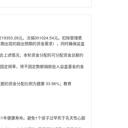
353.28元，次捐301024.54元。扣除管理费
周期出现的超出预期的资金需求），同时确保益盒
综合上述情况，本轮资金分配的可分配资金总额约
不固定频率，将不固定数额捐款投入益盒基金的各
资金分配比例为健康 33.96%；教育
患者1年健康寿命。避免1个孩子过早死于先天性心脏