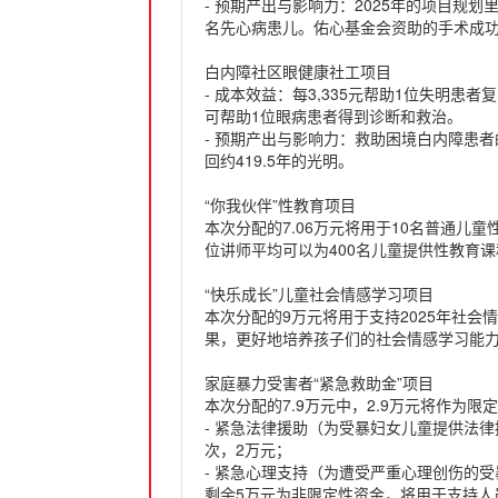
- 预期产出与影响力：2025年的项目规
名先心病患儿。佑心基金会资助的手术成功率为
白内障社区眼健康社工项目
- 成本效益：每3,335元帮助1位失明
可帮助1位眼病患者得到诊断和救治。
- 预期产出与影响力：救助困境白内障患者的
回约419.5年的光明。
“你我伙伴”性教育项目
本次分配的7.06万元将用于10名普通儿
位讲师平均可以为400名儿童提供性教育
“快乐成长”儿童社会情感学习项目
本次分配的9万元将用于支持2025年社
果，更好地培养孩子们的社会情感学习能
家庭暴力受害者“紧急救助金”项目
本次分配的7.9万元中，2.9万元将作为
- 紧急法律援助（为受暴妇女儿童提供法律
次，2万元；
- 紧急心理支持（为遭受严重心理创伤的受
剩余5万元为非限定性资金，将用于支持人