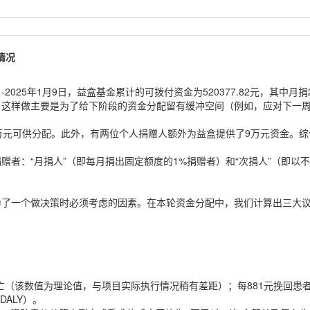
情况
2025年1月9日，益盒基金累计的可拨付资金为520377.82元，其中月捐219
，这样做主要是为了给下阶段的资金分配留有缓冲空间（例如，应对下一
万元可供分配。此外，有两位个人捐赠人额外为益盒提供了9万元资金。
赠者：“月捐人”（即每月捐出固定额度的1%捐赠者）和“次捐人”（即以
了一个做决策时必须考虑的因素。在本轮资金分配中，我们计算出三大议题的
子的死亡（该数值为理论值，与项目实际执行情况稍有差距）；每881元挽回
DALY）。