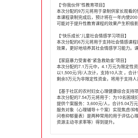
【“你我伙伴”性教育项目】
本次分配的9万元将用于录制供家长观看的
本课程录制完成后，预计将在一年内使20
可能对于提升性教育课程的效果产生积极
【“快乐成长”儿童社会情感学习项目】
本次分配的6万元将用于支持社会情感课
效果，更好地培养其社会情感学习能力。课
【家庭暴力受害者“紧急救助金”项目】
本次分配的7.1万元中，4.1万元为限
以1,500元/月/人次计，支持10人次 
剩余3万元为非限定性资金，将用于支持人
【基于社区的农村妇女心理健康综合支持
本次分配的7.54万元将用于：为10名困境
提供个案服务：3,600元/人，合计5.0
服务对象（心理辅导＋个案）实现焦虑/抑郁现
问卷抑郁量表）是两种常用的用于评估心理
资源主动寻求率等）得到提升。