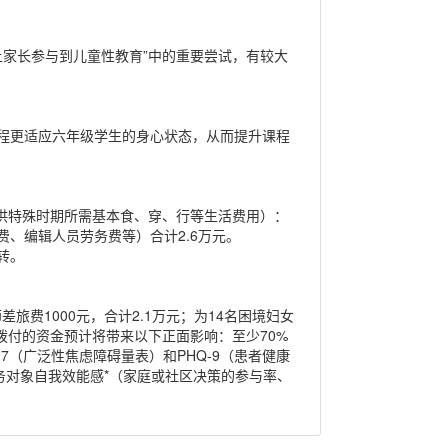
让家长参与到儿童性教育”中的重要尝试，有较大
程更适应六年级学生的身心状态，从而提升课程
提供特殊时期所需基本食、穿、行等生活费用）：
审费、编辑人员劳务费等）合计2.6万元。
转。
旅费1000元，合计2.1万元；为14名困境妇女
本次拨付的资金预计将带来以下正面影响：至少70%
D-7（广泛性焦虑障碍量表）和PHQ-9（患者健康
务对象自我效能感*（家庭或社区决策的参与率、