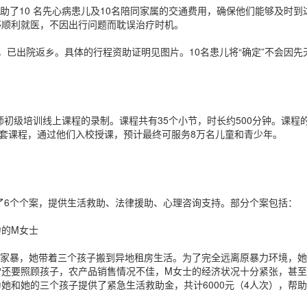
资助了10 名先心病患儿及10名陪同家属的交通费用，确保他们能够及时
够顺利就医，不因出行问题而耽误治疗时机。
0月，已出院返乡。具体的行程资助证明见图片。10名患儿将“确定”不会因先
讲师初级培训线上课程的录制。课程共有35个小节，时长约500分钟。课
这套课程，通过他们入校授课，预计最终可服务8万名儿童和青少年。
进了6个个案，提供生活救助、法律援助、心理咨询支持。部分个案包括：
力的M女士
的家暴，她带着三个孩子搬到异地租房生活。为了完全远离原暴力环境，
常还要照顾孩子，农产品销售情况不佳，M女士的经济状况十分紧张，甚至
她和她的三个孩子提供了紧急生活救助金，共计6000元（4人次），帮