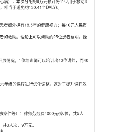
先心病），本次分配的9万元预计将至少用于救助3
于避免约130.41个DALYs。
患者额外拥有18.5年的健康视力；每16元人民币
障患者的救助。理论上可以帮助约25位患者复明，挽
开展情况，1位培训师可以培训出40位讲师，而40
学六年级的课程进行优化调整。这对于提升课程效
件等）：律师劳务费4000元/案/位，共5人
，共3人次，9万元。
转。