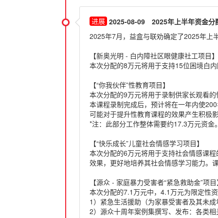
2025-08-09
2025年上半年资金分
2025年7月，益盒与联劝确定了2025
【新奥光明 - 白内障社区眼健康社工项目
本次分配的8万元将用于支持15位困境白内
【“你我伙伴”性教育项目】
本次分配的9万元将用于录制供家长观看的
本课程录制完成后，预计将在一年内使20
可能对于提升性教育课程的效果产生积极
*注：此部分工作整体需要约17.3万元资金
【“快乐成长”儿童社会情感学习项目】
本次分配的6万元将用于支持社会情感课
效果，更好地培养其社会情感学习能力。课
【源众 - 家庭暴力受害者“紧急救助金”项目
本次分配的7.1万元中，4.1万元为限定
1）紧急生活援助（为家暴受害者及其未成年
2）源众十周年案例集撰写、发布：各类相