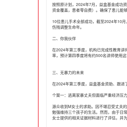
按照原计划，2024年7月，益盒基金成功
资金覆盖，患者零自费）。确保了患儿能
10位患儿手术全部成功，截至2024年1
伤残调整生命年。
二、你我伙伴
在2024年第三季度，机构已完成性教育
率，预计第四季度将有约500名讲师使用
三、无暴力的未来
在2024年第三季度，益盒基金资助、跟
个案一：逃离家暴丈夫但面临严重经济压
源众收到M女士的求助。因不堪忍受丈夫
勉强维持三个孩子的生活。然而，由于日
女士提供的相关证据材料进行了评估，并为