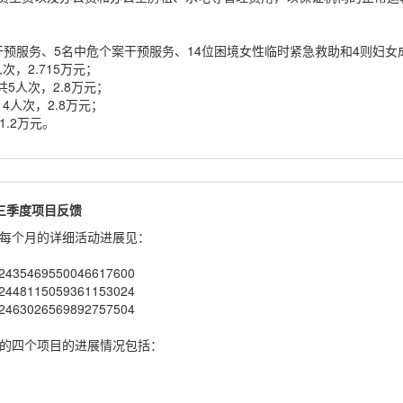
目
案干预服务、5名中危个案干预服务、14位困境女性临时紧急救助和4则妇
次，2.715万元；
共5人次，2.8万元；
14人次，2.8万元；
1.2万元。
年第三季度项目反馈
项目每个月的详细活动进展见：
ts/2435469550046617600
ts/2448115059361153024
ts/2463026569892757504
支持的四个项目的进展情况包括：