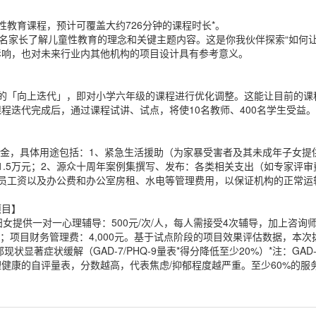
性教育课程，预计可覆盖大约726分钟的课程时长*。
0名家长了解儿童性教育的理念和关键主题内容。这是你我伙伴探索“如何
影响，也对未来行业内其他机构的项目设计具有参考意义。
程的「向上迭代」，即对小学六年级的课程进行优化调整。这能让目前的课
程迭代完成后，通过课程试讲、试点，将使10名教师、400名学生受益。
定性资金，具体用途包括：1、紧急生活援助（为家暴受害者及其未成年子女
，合计1.5万元；2、源众十周年案例集撰写、发布：各类相关支出（如专家评
员工资以及办公费和办公室房租、水电等管理费用，以保证机构的正常运
项目】
妇女提供一对一心理辅导：500元/次/人，每人需接受4次辅导，加上咨询师差
4万元；项目财务管理费：4,000元。基于试点阶段的项目效果评估数据，
状显著症状缓解（GAD-7/PHQ-9量表*得分降低至少20%）*注：GA
健康的自评量表，分数越高，代表焦虑/抑郁程度越严重。至少60%的服