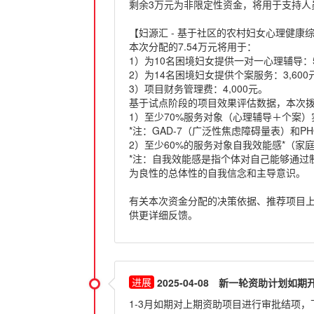
剩余3万元为非限定性资金，将用于支持人
【妇源汇 - 基于社区的农村妇女心理健康
本次分配的7.54万元将用于：
1）为10名困境妇女提供一对一心理辅导：5
2）为14名困境妇女提供个案服务：3,600元
3）项目财务管理费：4,000元。
基于试点阶段的项目效果评估数据，本次
1）至少70%服务对象（心理辅导＋个案）实
*注：GAD-7（广泛性焦虑障碍量表）和
2）至少60%的服务对象自我效能感*（
*注：自我效能感是指个体对自己能够通过
为良性的总体性的自我信念和主导意识。
有关本次资金分配的决策依据、推荐项目
供更详细反馈。
2025-04-08
新一轮资助计划如期
1-3月如期对上期资助项目进行审批结项