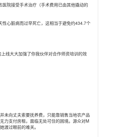
到达医院接受手术治疗（手术费用已由其他撬动的
天性心脏病而过早死亡，这相当于避免约434.7个
程的上线大大加强了你我伙伴对合作师资培训的效
她并未向丈夫索要抚养费，只能靠销售当地农产品
无力支付房租，面临无处可住的困境。源众对M
助她渡过眼前的难关。