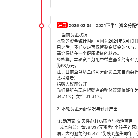
2025-02-05
2024下半年资金分配
1. 当前资金状况
本轮的资金统计时间区间为2024年6月19日-
用之后，我们决定再保留剩余资金的10%
基金保持在一个健康运转的状态。
经核算，本轮资金分配中益盒基金约有44
为53万元。
注：目前益盒基金的可分配资金来自两类捐
类捐赠者）
捐赠人议题偏好
我们将所有现有捐赠者的整体议题偏好作为
34.71%；女性 31.34%。
2. 本轮资金分配情况与预计产出
“心动万家”先天性心脏病筛查与救治项目
- 成本效益：每38,337元避免1个孩
病，大约避免约43.47个伤残调整生命年 （