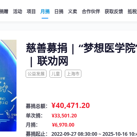
捐赠
活动
项目
月捐
日捐
义卖
合作伙伴
获取反馈
抵税
慈善募捐 |
“梦想医学院
| 联劝网
公益发展
儿童
上海市
¥40,471.20
募捐总额：
单次捐：
¥33,501.20
月捐：
¥6,970.00
募捐起止：
2022-09-27 08:30:00 ~ 2025-10-16 10: