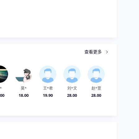
查看更多
*
莫*
王*君
刘*文
赵*萱
.00
18.00
19.90
28.00
28.00
心人士