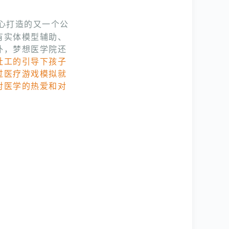
.00
心打造的又一个公
有实体模型辅助、
外，梦想医学院还
社工的引导下孩子
过医疗游戏模拟就
对医学的热爱和对