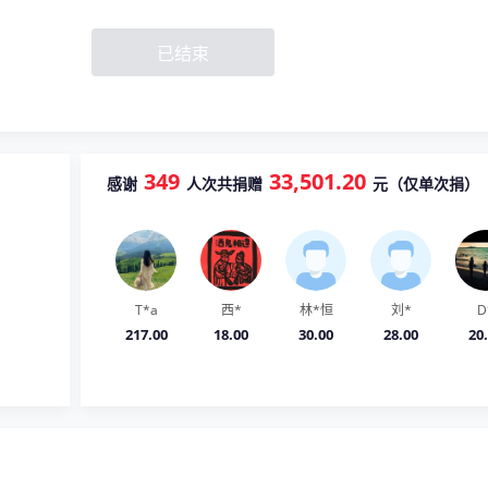
已结束
349
33,501.20
感谢
人次共捐赠
元（仅单次捐）
T*a
西*
林*恒
刘*
D
217.00
18.00
30.00
28.00
20
陶*
施*骏
杨*辉
s*y
爱