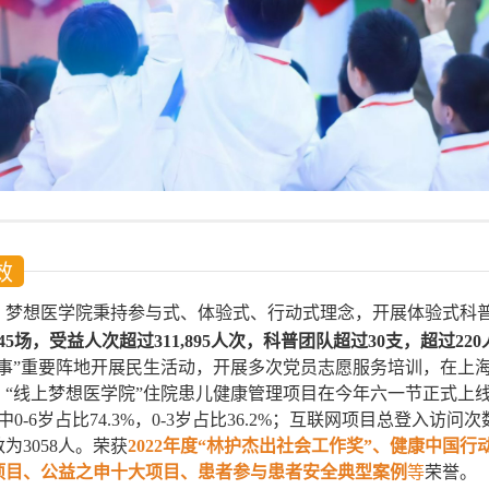
效
，梦想医学院秉持参与式、体验式、行动式理念，开展体验式科
5场，受益人次超过311,895人次，科普团队超过30支，超过22
实事”重要阵地开展民生活动，开展多次党员志愿服务培训，在上
，“线上梦想医学院”住院患儿健康管理项目在今年六一节正式上
中0-6岁占比74.3%，0-3岁占比36.2%；互联网项目总登入访问次
为3058人。荣获
2022
年度
“林护杰出社会工作奖”
、
健康中国行
项目、公益之申十大项目、患者参与患者安全典型案例
等
荣誉。