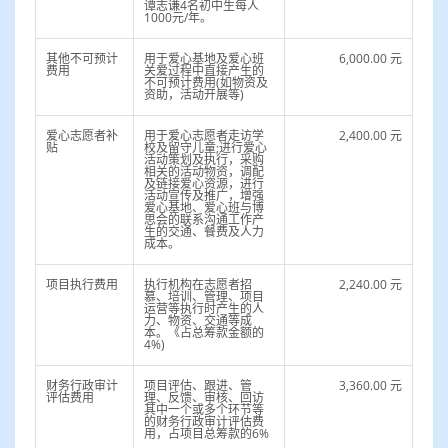
谭志谦4名初中生每人
1000元/年。
其他不可预计
用于爱心基地及爱心班
6,000.00 元
费用
关爱过程中直接产生的
乡村小学发展困境
不可预计费用(如物资及
资助，活动开展等)
爱心志愿者补
用于爱心志愿者走访学
2,400.00 元
乡村小学由于所处地域经济发展落后，教师队伍人才
贴
校及留守儿童;进行爱心
活动策划及执行，采购
稀缺，教学条件简陋。学生父母因家庭收入来源较
相关的活动物资，调配
及链接爱心资源，进行
少，常年在外务工，只能跟随爷爷奶奶生活，导致大
活动宣传及推广，增强
爱心基地、爱心班与博
部分乡村小学的学生是留守儿童并且有相当一部分学
思会的联系沟通工作产
生的交通、餐费及人力
生是单亲、离异家庭。据江西教育网2020年公示，截
成本。
止到7月份，江西共有101.4万乡村小学生。由于缺少
项目执行费用
执行机构在志愿者招
2,240.00 元
优质的陪伴和资源，以及正向引导，很多学生存在过
慕、培训、管理、项目
运营等执行时产生的人
度使用手机，不重视学校学习的机会甚至出现抑郁等
力、物资、交通等成
本。《占总筹款金额的
心理问题。
4%)
财务行政审计
项目评估、跟进、管
3,360.00 元
评估费用
理、反馈、审核、回访
其中一个或多个环节等
的财务行政审计评估费
用，占项目总筹款的6%