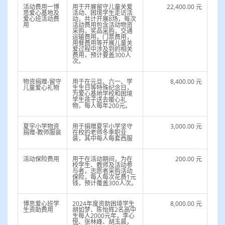
活动费用一博
用于开展留守儿童关爱
22,400.00 元
思爱心基地及
活动、困境学生走访活
爱心班活动费
动，共计开展8场，每次
用
活动费用包含活动物资
采购，奖品采购，交通
运输费用，门票费用，
用餐费用等开展儿童关
爱过程中涉及到的相关
费用，预计要盖300人
次。
物资捐赠-留守
用于在元旦、六一、学
8,400.00 元
儿童爱心礼物
生生日等特殊纪念日，
为爱心基地学校和困境
学生孩子送去暖心礼
物，每人每年200元。
夏宇小学物资
用于捐赠夏宇小学坚守
3,000.00 元
捐赠-教师服装
在校的老师冬季职业
装，其中每人每套西服
活动保险费用
用于在活动期间，为在
200.00 元
校学生、教师及活动参
与者，志愿者采购活动
保险，每人每次花费1元
钱，预计覆盖300人次。
博思爱心班学
2024年度资助困境学生
8,000.00 元
生资助费用
胡如梦、陈怡辉2名高中
生每人2000元年，李心
悦、张林峰、胡玉晨，