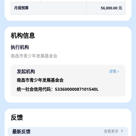
月捐预算
56,000.00 元
机构信息
执行机构
南昌市青少年发展基金会
发起机构
详情 >
南昌市青少年发展基金会
统一社会信用代码：53360000087101540L
反馈
博思有爱 情在赣鄱
最新反馈
查看更多