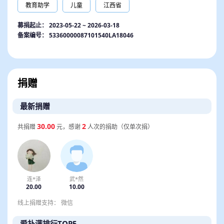
微型科技馆等方面，践行爱心助学的公益使命;“博思爱心
教育助学
儿童
江西省
班”对江西省品学兼优的困境学子进行长情陪伴。
募捐起止：
2023-05-22 ~ 2026-03-18
备案编号： 53360000087101540LA18046
捐赠
最新捐赠
30.00
2
共捐赠
元，感谢
人次的捐助（仅单次捐）
连*泽
武*然
20.00
10.00
线上捐赠支持： 微信
爱扑满排行TOP5