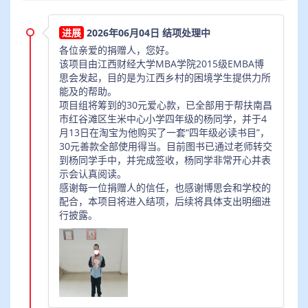
江西财经大学MBA学院2015级EMBA博思会（简称博
2026年06月04日 结项处理中
思会）热切关注公益慈善事业，集合了一批爱心校
各位亲爱的捐赠人，您好。
友，以班级为引导，以学校为单位，开展爱心公益活
该项目由江西财经大学MBA学院2015级EMBA博
思会发起，目的是为江西乡村的困境学生提供力所
动，帮扶困境学子，在校内及社会推动了良好的社会
能及的帮助。
价值观导向。
项目组将筹到的30元爱心款，已全部用于帮扶南昌
市红谷滩区生米中心小学四年级的杨同学，并于4
月13日在淘宝为他购买了一套“四年级必读书目”，
30元善款全部使用得当。目前图书已通过老师转交
到杨同学手中，并完成签收，杨同学非常开心并表
示会认真阅读。
感谢每一位捐赠人的信任，也感谢博思会和学校的
配合，本项目将进入结项，后续将具体支出明细进
行披露。