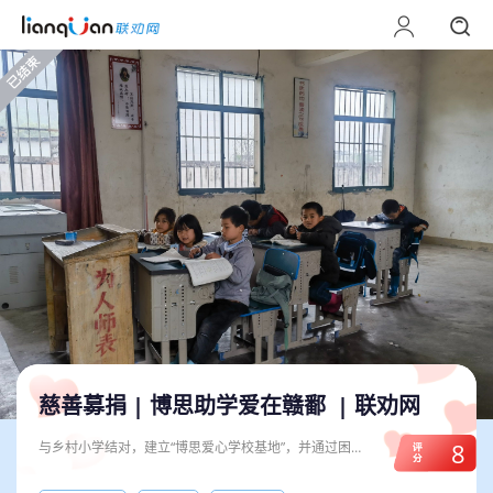
慈善募捐 |
博思助学爱在赣鄱
| 联劝网
8
与乡村小学结对，建立“博思爱心学校基地”，并通过困境
学子资助、宝贝出村户外活动、点亮六一微心愿/小书桌
小台灯、乡村青少年奥林匹克、送课进校、微型图书馆和