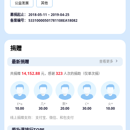
事件提供一些负责任的记录和观点；有温度的写作，不会
公益发展
其他
因“怕删”而保持沉默，也不会因“没流量”而放弃小众议
题，而是尽最大努力在记录过程中表达人性和关怀，我们
募捐起止：
2018-05-11 ~ 2019-04-25
希望这些文字和记录，能给予读者一份信心和力量，直面
惨淡的现实和彼岸的理想。
备案编号： 53310000501781108EA18082
而想要创造改变，需要让更多人看到问题的存在，需要对
议题进行再现、梳理、分析等等，这些便是我们在做的工
作。
捐赠
最新捐赠
查看更多
14,152.88
323
共捐赠
元，感谢
人次的捐助（仅单次捐）
E*a
几*
默*
C*
火*
10.00
30.00
20.00
30.00
10.00
线上捐赠支持： 支付宝、微信、和包支付
爱扑满排行TOP5