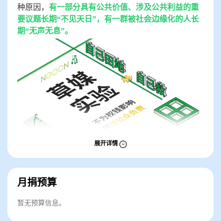
种原因，
有一部分具有公共价值、涉及公共利益的重
要议题长期“不见天日”，有一群被社会边缘化的人长
期“无声无息”。
展开详情
站在一个撕裂的网络世界，我们力图站在民间的角度，让读者
多了解不同的公益组织和行动者是如何探索各种社会问题的解
决方法，为公共事件提供一些负责任的记录和观点；做有温度
月捐预算
的写作，不因“没流量”而放弃小众议题，尽最大努力在记录过
程中表达人性和关怀，我们希望这些文字和记录，能给予读者
一份信心和力量，直面惨淡的现实和彼岸的理想。
暂无预算信息。
也有人会问，这些人这些事，你说了又有什么用，会有什么改