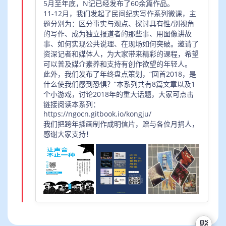
5月至年底，N记已经发布了60余篇作品。
捐赠用途：
11-12月，我们发起了民间纪实写作系列微课，主
非定向用途，用于NGOCN的稿费、差旅费、人员费
题分别为：区分事实与观点、探讨具有性/别视角
用和办公室日常支出，支持NGOCN的整体运营。
的写作、成为独立报道者的那些事、用图像讲故
事、如何实现公共说理、在现场如何突破。邀请了
月捐伙伴需要做什么？
资深记者和媒体人，为大家带来精彩的课程，希望
在联劝后台开通给NGOCN月捐的服务，微信支付每
可以普及媒介素养和支持有创作欲望的年轻人。
此外，我们发布了年终盘点策划，“回首2018，是
月自动扣费，连续12个月以上。
什么使我们感到恐惧？”本系列共有8篇文章以及1
个小游戏，讨论2018年的重大话题，大家可点击
给月捐伙伴的反馈：
链接阅读本系列：
月捐100元以下：
https://ngocn.gitbook.io/kongju/
1. 2019年初完成的NGOCN的年终精选集。
我们把跨年插画制作成明信片，赠与各位月捐人，
2. NGOCN及各地伙伴共同调研的《慈善法》出台后
感谢大家支持！
的政策研究报告。
3. 每周收到NGOCN的和谐号订阅简报，回顾CN每周
文章。
4. NGOCN的年度捐赠财务报告。
5. 不定期的CN编辑部内部分享，分享形式为线上或线
下，内容包括但不限于传播技巧，议题分析，编辑部
个人故事分享。