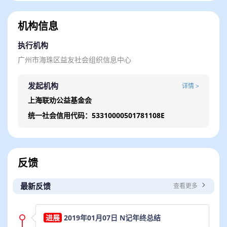
变？
机构信息
其实，我们也不认为一个作品或者一次发声可以推动出大改
变，改变是需要很多不同的人、不同的群体联结起来，作长时
执行机构
间推动才可能发生的。
广州市海珠区益友社会组织信息中心
这个过程中，需要让更多人看到问题的存在，需要对议题进行
再现、梳理、分析等等，这些便是我们在做的工作。
发起机构
详情 >
上海联劝公益基金会
奥威尔在《我为什么写作》写到，驱使写作的其中一点动力
是：“历史方面的冲动。希望还原事物的本来面目，找出真正
统一社会信用代码：53310000501781108E
的事实把它们记录起来供后代使用。”
也许纪录无法改变现状，但至少为历史留下了一个“今天的存
照”。
反馈
想实现这个目标，我们则需要接近更多的群体和现场，深入到
议题中去。我们需要更多的自主权，报道我们觉得需要被看到
最新反馈
查看更多
的议题。这是一项需要时间精力，更需要钱的工作，因此，我
想邀请各位读者，成为我们的月捐伙伴，来帮我们实现这个构
想。
2019年01月07日 N记年终总结