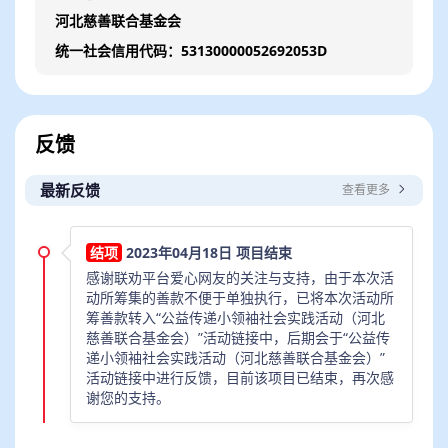
河北慈善联合基金会
统一社会信用代码：53130000052692053D
每个公益传递小领袖都可以1对1结对一位乡村伙伴哦
~
反馈
公益任务
最新反馈
查看更多
“益币”~ 通过做家务、认真学习等方式向家人劝募益
2023年04月18日 项目结束
币，小领袖每日记录公益履历并于每月要求父母将益
感谢联劝平台爱心网友的关注与支持，由于本次活
币等额善款捐赠至梦想口袋链接，年累计超过365元的
动所筹集的善款不便于单独执行，已将本次活动所
小领袖可以为乡村伙伴认捐1个梦想口袋，并获得梦想
筹善款转入“公益传递小领袖社会实践活动（河北
口袋字帖，表现优异者还可获得额外奖励哦。
慈善联合基金会）”活动链接中，后期会于“公益传
递小领袖社会实践活动（河北慈善联合基金会）”
活动链接中进行反馈，目前该项目已结束，再次感
谢您的支持。