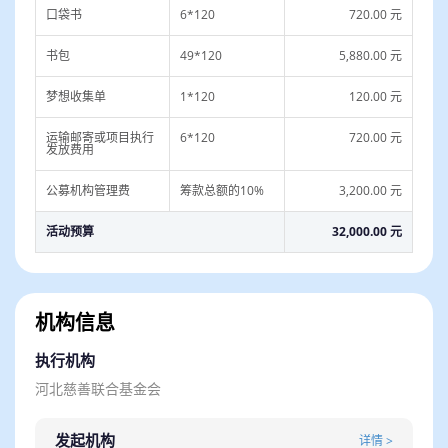
伴，建立友谊并一起快乐成长成才。
口袋书
6*120
720.00 元
书包
49*120
5,880.00 元
梦想收集单
1*120
120.00 元
运输邮寄或项目执行
6*120
720.00 元
发放费用
公募机构管理费
筹款总额的10%
3,200.00 元
活动预算
32,000.00 元
机构信息
执行机构
河北慈善联合基金会
发起机构
详情 >