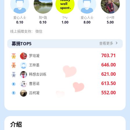
爱心人士
阳*路
T*y
爱心人士
小*师
0.10
0.10
1.00
8.00
5.00
线上捐赠支持： 微信
募捐TOP5
查看更多
703.71
罗培凝
646.00
王梓墨
621.00
韩想去训练
613.50
曹恩诺
552.00
吕柯凝
介绍