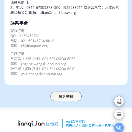
请联系他们。
“益米”~ 通过帮助邻居倒垃圾、拿快递等形式劝募益
2、电话：0311-67305878 QQ：1922933611 微信公众号：河北慈善
联合基金会 邮箱：cilian@mail.hbcsw.org
米，并在家长协助下称量，写下爱心寄语邮寄到指定
的公益餐厅、乡村学校食堂等。
联系平台
客服咨询
QQ：2139452761
电话：021-60146234-8019
邮箱：kf@lianquan.org
合作咨询
王晶晶（业务合作）021-60146234-8033
邮箱：jingjing.wang@lianquan.org
张亚妮（客服咨询）021-60146234-8019
邮箱：yani.zhang@lianquan.org
民政部指定的
慈善组织互联网公开募捐信息平台