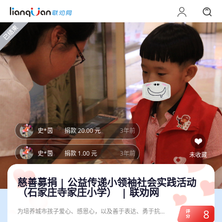
?*?
捐款 10.00 元
3年前
育*
捐款 10.00 元
3年前
Z*j
捐款 10.00 元
3年前
仙*
捐款 1.00 元
3年前
?*?
捐款 5.00 元
3年前
史*茵
捐款 20.00 元
3年前
史*茵
捐款 1.00 元
3年前
未收藏
曹*诺
捐款 30.00 元
3年前
慈善募捐 |
公益传递小领袖社会实践活动
（石家庄寺家庄小学）
| 联劝网
王*墨
捐款 75.00 元
3年前
8
为培养城市孩子爱心、感恩心，以及善于表达、勇于抗
爱心人士
捐款 0.10 元
3年前
压、敢于挑战的优秀品质，我们倡导全国6-15岁少年儿童