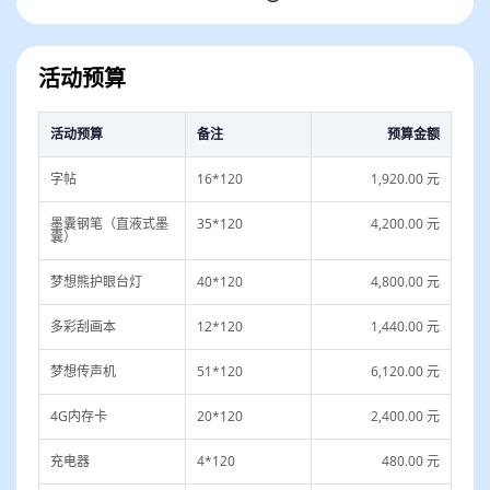
活动预算
活动背景
2021年3月教育部等六部门印发《义务教育质量
评价指南》，《评价指南》明确：对学校而言，办学
活动预算
备注
预算金额
质量评价主要包括办学方向、课程教学、教师发展、
字帖
16*120
1,920.00 元
学校管理、学生发展等五方面内容，旨在促进学校落
实德智体美劳全面培养要求，深入实施素质教育，充
墨囊钢笔（直液式墨
35*120
4,200.00 元
分激发办学活力，不断提高办学水平和育人质量。对
囊）
学生而言，发展质量评价主要围绕品德发展、学业发
展、身心发展、审美素养、劳动与社会实践等五个方
梦想熊护眼台灯
40*120
4,800.00 元
面，旨在促进学生德智体美劳全面发展，培养适应终
身发展和社会发展需要的正确价值观、必备品格和关
多彩刮画本
12*120
1,440.00 元
键能力。
梦想传声机
51*120
6,120.00 元
公益传递小领袖
通过
益币、益米、益卖、益营
四
4G内存卡
20*120
2,400.00 元
个环节，小领袖可在走进乡村、职业体验、破冰交流
等多项实践中得到提升以及亲子关系的促进。与乡村
充电器
4*120
480.00 元
儿童1对1结对的爱心形式，还可以让城乡儿童成为伙