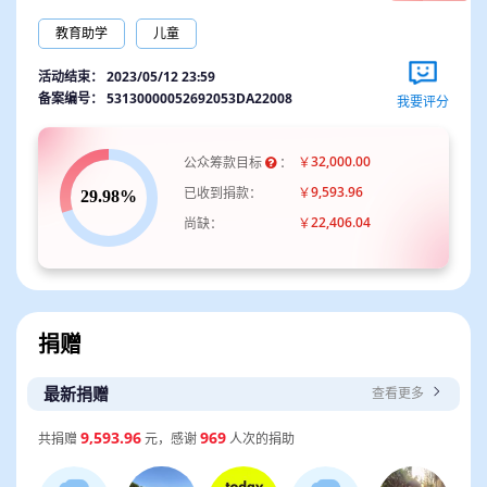
积极参与公益，成为公益传递小领袖。
教育助学
儿童
阳*路
捐款 0.10 元
3年前
活动已陪伴我们5年的时间，有超过千余名少年儿童报名
成为小领袖，为乡村小朋友送去关爱。
活动结束：
2023/05/12 23:59
备案编号：
53130000052692053DA22008
我要评分
32,000.00
公众筹款目标
：
￥
9,593.96
已收到捐款：
￥
22,406.04
尚缺：
￥
捐赠
最新捐赠
查看更多
9,593.96
969
共捐赠
元，感谢
人次的捐助