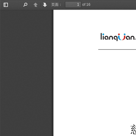
页面：
of 16
切
查
上
下
换
找
一
一
侧
页
页
栏