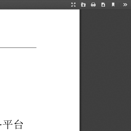
当
演
打
打
下
工
前
示
开
印
载
具
视
模
图
式
平台 